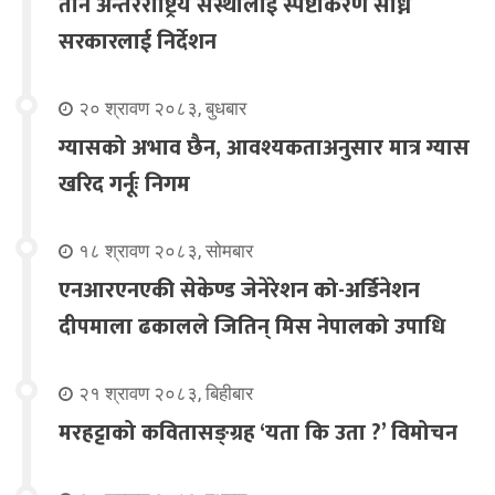
तीन अन्तरराष्ट्रिय संस्थालाई स्पष्टीकरण सोध्न
सरकारलाई निर्देशन
२० श्रावण २०८३, बुधबार
ग्यासको अभाव छैन, आवश्यकताअनुसार मात्र ग्यास
खरिद गर्नूः निगम
१८ श्रावण २०८३, सोमबार
एनआरएनएकी सेकेण्ड जेनेरेशन को-अर्डिनेशन
दीपमाला ढकालले जितिन् मिस नेपालको उपाधि
२१ श्रावण २०८३, बिहीबार
मरहट्टाको कवितासङ्ग्रह ‘यता कि उता ?’ विमोचन