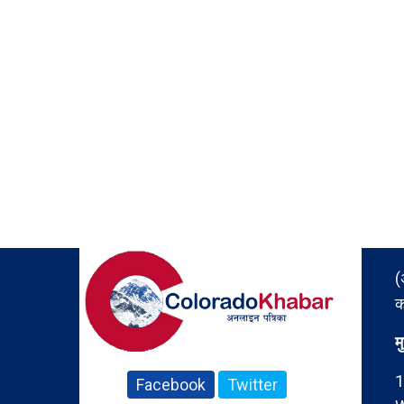
(
क
म
1
Facebook
Twitter