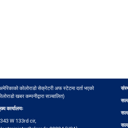
अमेरिकाको कोलोराडो सेक्रेटरी अफ स्टेटमा दर्ता भएको
संस
ोलोराडो खबर कम्पनीद्वारा सञ्चालित)
सल्
ुख्य कार्यालयः
सल्
343 W 133rd cir,
सल्