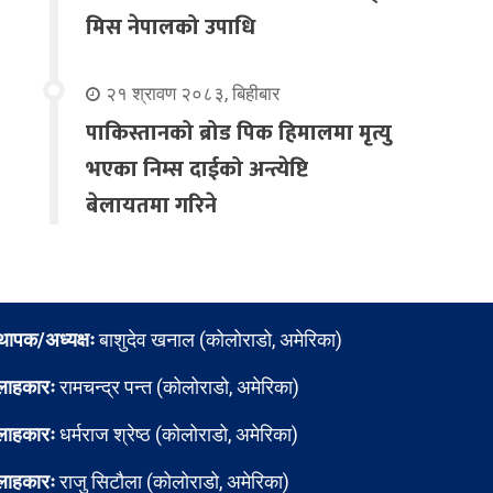
मिस नेपालको उपाधि
२१ श्रावण २०८३, बिहीबार
पाकिस्तानको ब्रोड पिक हिमालमा मृत्यु
भएका निम्स दाईको अन्त्येष्टि
बेलायतमा गरिने
्थापक/अध्यक्षः
बाशुदेव खनाल (कोलोराडो, अमेरिका)
लाहकारः
रामचन्द्र पन्त (कोलोराडो, अमेरिका)
लाहकारः
धर्मराज श्रेष्ठ (कोलोराडो, अमेरिका)
लाहकारः
राजु सिटौला (कोलोराडो, अमेरिका)