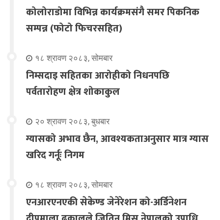
कोलोराडोमा विभिन्न कार्यक्रमसंगै समर पिकनिक
सम्पन्न (फोटो फिचरसहित)
१८ श्रावण २०८३, सोमबार
निम्सदाइ सहितका आरोहीको निधनपछि
पर्वतारोहण क्षेत्र शोकाकुल
२० श्रावण २०८३, बुधबार
ग्यासको अभाव छैन, आवश्यकताअनुसार मात्र ग्यास
खरिद गर्नूः निगम
१८ श्रावण २०८३, सोमबार
एनआरएनएकी सेकेण्ड जेनेरेशन को-अर्डिनेशन
दीपमाला ढकालले जितिन् मिस नेपालको उपाधि