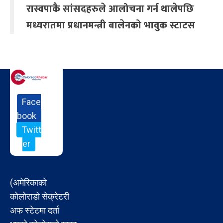
रास्वपाकै सांसदहरुले आलोचना गर्न थालेपछि
मध्यरातमा प्रधानमन्त्री बालेनको भावुक स्टाटस
Face
book
Twitt
er
(अमेरिकाको
कोलोराडो सेक्रेटरी
अफ स्टेटमा दर्ता