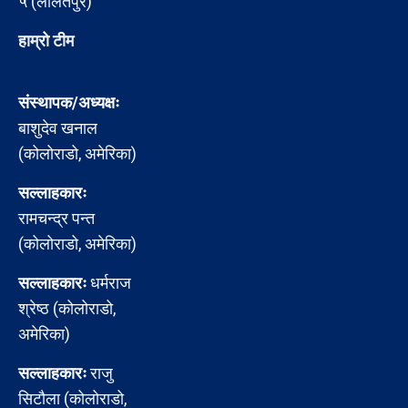
५ (ललितपुर)
हाम्रो टीम
संस्थापक/अध्यक्षः
बाशुदेव खनाल
(कोलोराडो, अमेरिका)
सल्लाहकारः
रामचन्द्र पन्त
(कोलोराडो, अमेरिका)
सल्लाहकारः
धर्मराज
श्रेष्ठ (कोलोराडो,
अमेरिका)
सल्लाहकारः
राजु
सिटौला (कोलोराडो,