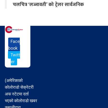
चलचित्र ‘लज्जावती’ को ट्रेलर सार्वजनिक
Face
book
Twitt
er
(अमेरिकाको
कोलोराडो सेक्रेटरी
अफ स्टेटमा दर्ता
भएको कोलोराडो खबर
कम्पनीद्वारा