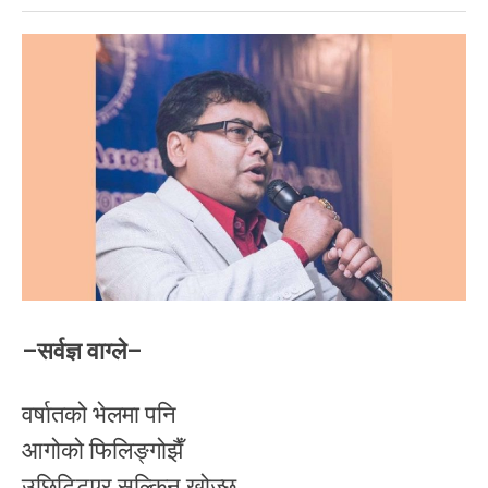
–सर्वज्ञ वाग्ले–
वर्षातको भेलमा पनि
आगोको फिलिङ्गोझैँ
उछिट्टिएर सल्किन खोज्छ