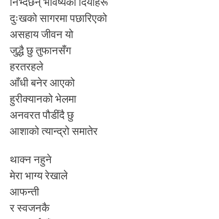
निभ्दैछन् भविष्यका दियाहरू
दुःखको सागरमा पछारिएको
असहाय जीवन यो
जुद्धै छु तुफानसँग
हरतरहले
आँधी बनेर आएको
हुरीक्यानको भेलमा
अनवरत पौडींदै छु
आशाको त्यान्द्रो समातेर
थाक्न नहुने
मेरा भाग्य रेखाले
आफन्ती
र स्वजनकै