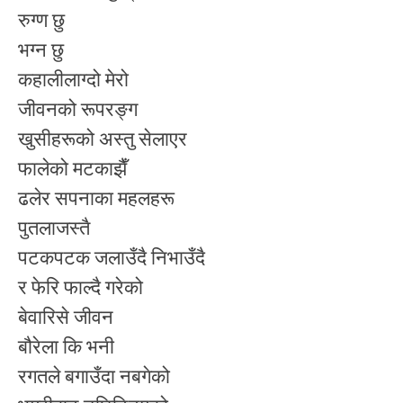
रुग्ण छु
भग्न छु
कहालीलाग्दो मेरो
जीवनको रूपरङ्ग
खुसीहरूको अस्तु सेलाएर
फालेको मटकाझैँ
ढलेर सपनाका महलहरू
पुतलाजस्तै
पटकपटक जलाउँदै निभाउँदै
र फेरि फाल्दै गरेको
बेवारिसे जीवन
बौरेला कि भनी
रगतले बगाउँदा नबगेको