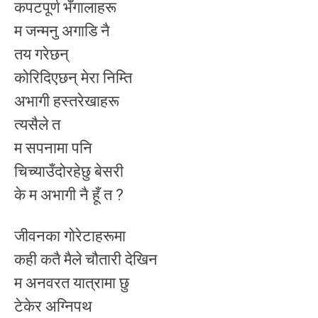
कपटपूर्ण भँगालाहरू
म जन्मनु अगाडि नै
तय गरेछन्
कोरिदिएछन् मेरा निम्ति
अभागी हस्तरेखाहरू
त्यसैले त
म सपनामा पनि
चिच्याउँदोरहेछु बेसरी
के म अभागी नै हूँ त ?
जीवनका गोरेटाहरूमा
कही कतै मैले चौतारी देखिन
म अनवरत यात्रामा छु
टेकेर अग्निपथ