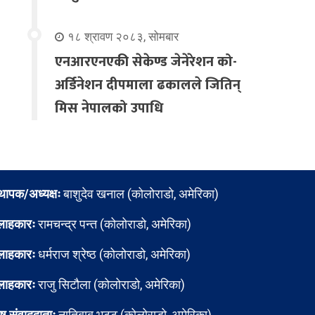
१८ श्रावण २०८३, सोमबार
एनआरएनएकी सेकेण्ड जेनेरेशन को-
अर्डिनेशन दीपमाला ढकालले जितिन्
मिस नेपालको उपाधि
्थापक/अध्यक्षः
बाशुदेव खनाल (कोलोराडो, अमेरिका)
लाहकारः
रामचन्द्र पन्त (कोलोराडो, अमेरिका)
लाहकारः
धर्मराज श्रेष्ठ (कोलोराडो, अमेरिका)
लाहकारः
राजु सिटौला (कोलोराडो, अमेरिका)
ेष संवाददाताः
नातिबाबु भट्ट (कोलोराडो, अमेरिका)