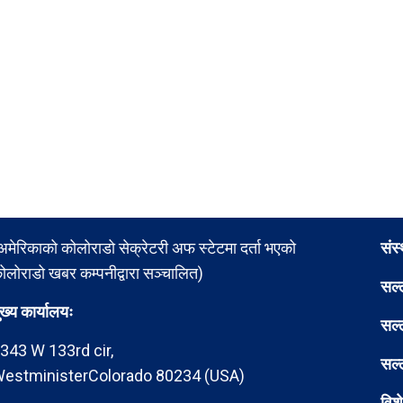
अमेरिकाको कोलोराडो सेक्रेटरी अफ स्टेटमा दर्ता भएको
संस
ोलोराडो खबर कम्पनीद्वारा सञ्चालित)
सल्
ुख्य कार्यालयः
सल्
343 W 133rd cir,
सल्
estministerColorado 80234 (USA)
विश