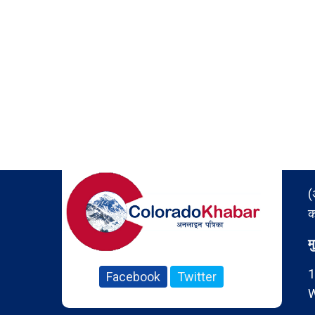
(
क
म
1
Facebook
Twitter
W