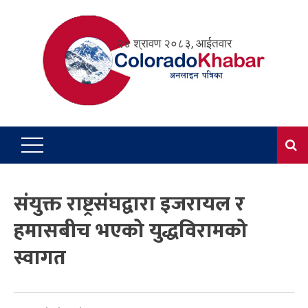
Skip
to
२४ श्रावण २०८३, आईतवार
content
संयुक्त राष्ट्रसंघद्वारा इजरायल र
हमासबीच भएको युद्धविरामको
स्वागत