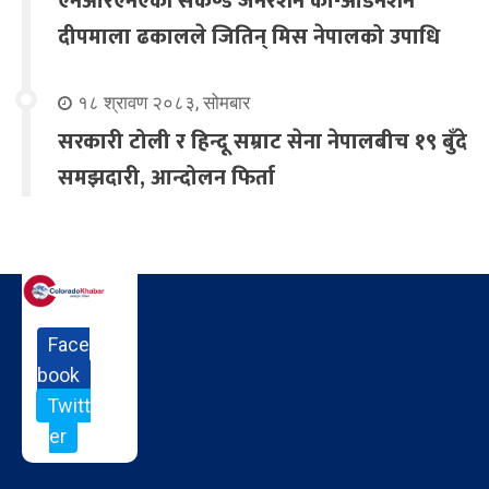
एनआरएनएकी सेकेण्ड जेनेरेशन को-अर्डिनेशन
दीपमाला ढकालले जितिन् मिस नेपालको उपाधि
१८ श्रावण २०८३, सोमबार
सरकारी टोली र हिन्दू सम्राट सेना नेपालबीच १९ बुँदे
समझदारी, आन्दोलन फिर्ता
Face
book
Twitt
er