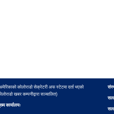
अमेरिकाको कोलोराडो सेक्रेटरी अफ स्टेटमा दर्ता भएको
संस
ोलोराडो खबर कम्पनीद्वारा सञ्चालित)
सल्
ुख्य कार्यालयः
सल्