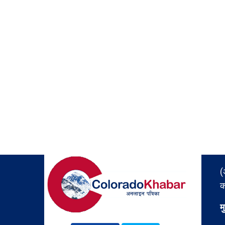
(
क
म