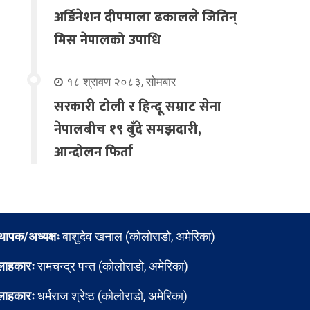
अर्डिनेशन दीपमाला ढकालले जितिन्
मिस नेपालको उपाधि
१८ श्रावण २०८३, सोमबार
सरकारी टोली र हिन्दू सम्राट सेना
नेपालबीच १९ बुँदे समझदारी,
आन्दोलन फिर्ता
्थापक/अध्यक्षः
बाशुदेव खनाल (कोलोराडो, अमेरिका)
लाहकारः
रामचन्द्र पन्त (कोलोराडो, अमेरिका)
लाहकारः
धर्मराज श्रेष्ठ (कोलोराडो, अमेरिका)