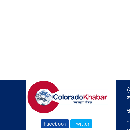
(
क
म
1
Facebook
Twitter