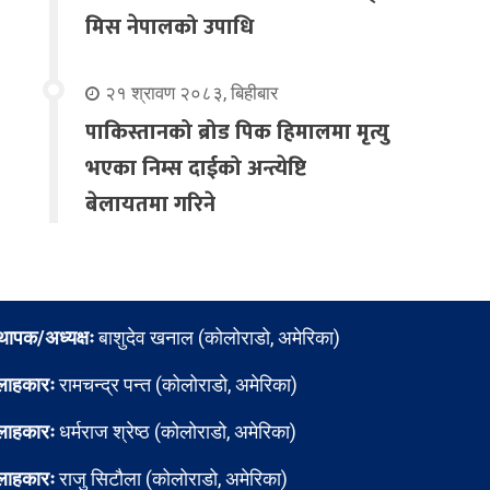
मिस नेपालको उपाधि
२१ श्रावण २०८३, बिहीबार
पाकिस्तानको ब्रोड पिक हिमालमा मृत्यु
भएका निम्स दाईको अन्त्येष्टि
बेलायतमा गरिने
्थापक/अध्यक्षः
बाशुदेव खनाल (कोलोराडो, अमेरिका)
लाहकारः
रामचन्द्र पन्त (कोलोराडो, अमेरिका)
लाहकारः
धर्मराज श्रेष्ठ (कोलोराडो, अमेरिका)
लाहकारः
राजु सिटौला (कोलोराडो, अमेरिका)