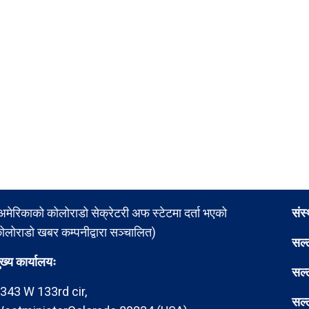
अमेरिकाको कोलोराडो सेक्रेटरी अफ स्टेटमा दर्ता भएको
संस
ोलोराडो खबर कम्पनीद्वारा सञ्चालित)
सल्
ुख्य कार्यालयः
सल्
343 W 133rd cir,
सल्