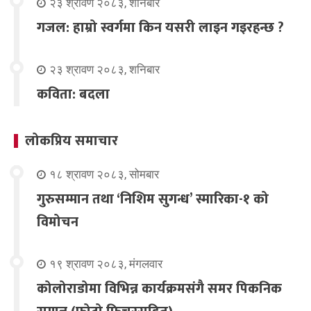
२३ श्रावण २०८३, शनिबार
गजल: हाम्रो स्वर्गमा किन यसरी लाइन गइरहन्छ ?
२३ श्रावण २०८३, शनिबार
कविता: बदला
लोकप्रिय समाचार
१८ श्रावण २०८३, सोमबार
गुरुसम्मान तथा ‘निशिम सुगन्ध’ स्मारिका-१ को
विमोचन
१९ श्रावण २०८३, मंगलवार
कोलोराडोमा विभिन्न कार्यक्रमसंगै समर पिकनिक