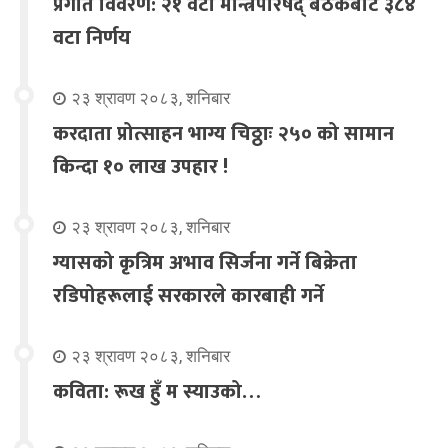
प्रगति विवरण: २१ वटा मन्त्रिपरिषद् बैठकबाट ३८४
वटा निर्णय
२३ श्रावण २०८३, शनिबार
करदाता प्रोत्साहन भाग्य चिठ्ठाः २५० को सामान
किन्दा १० लाख उपहार !
२३ श्रावण २०८३, शनिबार
ग्यासको कृत्रिम अभाव सिर्जना गर्ने बिक्रेता
रडिपोहरूलाई सरकारले कारबाही गर्ने
२३ श्रावण २०८३, शनिबार
कविता: रूख हुँ म स्याउको…