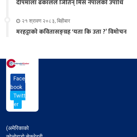
दीपमाला ढकालले जितिन् मिस नेपालको उपाधि
२१ श्रावण २०८३, बिहीबार
मरहट्टाको कवितासङ्ग्रह ‘यता कि उता ?’ विमोचन
Face
book
Twitt
er
(अमेरिकाको
कोलोराडो सेक्रेटरी