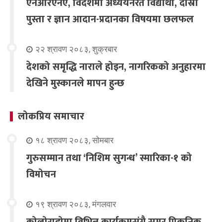
एनआरएनए, विदेशमा अध्ययनरत विद्यार्थी, दोस्रो
पुस्ता र ज्ञान आदान-प्रदानका विषयमा छलफल
२२ श्रावण २०८३, शुक्रबार
देशको समृद्धि नाराले होइन, नागरिकको अनुहारमा
देखिने मुस्कानले मापन हुन्छ
लोकप्रिय समाचार
१८ श्रावण २०८३, सोमबार
गुरुसम्मान तथा ‘निशिम सुगन्ध’ स्मारिका-१ को
विमोचन
१९ श्रावण २०८३, मंगलवार