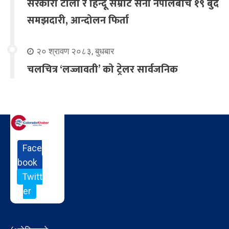
सरकारी टोली र हिन्दू सम्राट सेना नेपालबीच १९ बुँदे
समझदारी, आन्दोलन फिर्ता
२० श्रावण २०८३, बुधबार
चलचित्र ‘लज्जावती’ को ट्रेलर सार्वजनिक
Face
book
Twitt
er