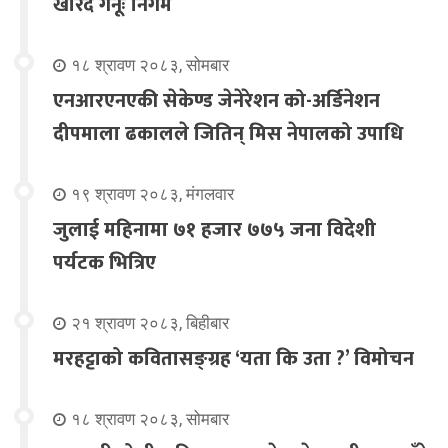
खरिद गर्नूः निगम
१८ श्रावण २०८३, सोमबार
एनआरएनएकी सेकेण्ड जेनेरेशन को-अर्डिनेशन
दीपमाला ढकालले जितिन् मिस नेपालको उपाधि
१९ श्रावण २०८३, मंगलवार
जुलाई महिनामा ७१ हजार ७७५ जना विदेशी
पर्यटक भित्रिए
२१ श्रावण २०८३, बिहीबार
मरहट्टाको कवितासङ्ग्रह ‘यता कि उता ?’ विमोचन
१८ श्रावण २०८३, सोमबार