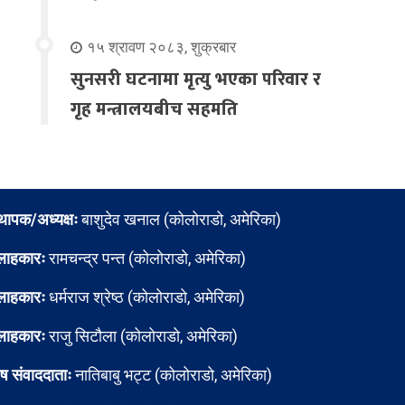
१५ श्रावण २०८३, शुक्रबार
सुनसरी घटनामा मृत्यु भएका परिवार र
गृह मन्त्रालयबीच सहमति
्थापक/अध्यक्षः
बाशुदेव खनाल (कोलोराडो, अमेरिका)
लाहकारः
रामचन्द्र पन्त (कोलोराडो, अमेरिका)
लाहकारः
धर्मराज श्रेष्ठ (कोलोराडो, अमेरिका)
लाहकारः
राजु सिटौला (कोलोराडो, अमेरिका)
ेष संवाददाताः
नातिबाबु भट्ट (कोलोराडो, अमेरिका)