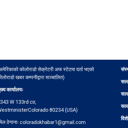
अमेरिकाको कोलोराडो सेक्रेटरी अफ स्टेटमा दर्ता भएको
संस
ोलोराडो खबर कम्पनीद्वारा सञ्चालित)
सल्
ुख्य कार्यालयः
सल्
343 W 133rd cir,
सल्
estministerColorado 80234 (USA)
विश
मेल ठेगानाः
coloradokhabar1@gmail.com