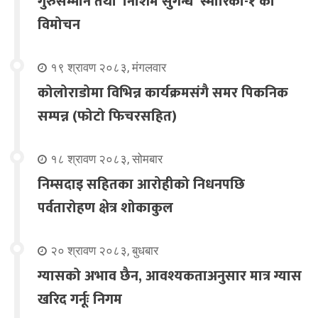
गुरुसम्मान तथा ‘निशिम सुगन्ध’ स्मारिका-१ को
विमोचन
१९ श्रावण २०८३, मंगलवार
कोलोराडोमा विभिन्न कार्यक्रमसंगै समर पिकनिक
सम्पन्न (फोटो फिचरसहित)
१८ श्रावण २०८३, सोमबार
निम्सदाइ सहितका आरोहीको निधनपछि
पर्वतारोहण क्षेत्र शोकाकुल
२० श्रावण २०८३, बुधबार
ग्यासको अभाव छैन, आवश्यकताअनुसार मात्र ग्यास
खरिद गर्नूः निगम