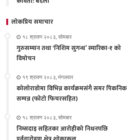
कविता: बदला
लोकप्रिय समाचार
१८ श्रावण २०८३, सोमबार
गुरुसम्मान तथा ‘निशिम सुगन्ध’ स्मारिका-१ को
विमोचन
१९ श्रावण २०८३, मंगलवार
कोलोराडोमा विभिन्न कार्यक्रमसंगै समर पिकनिक
सम्पन्न (फोटो फिचरसहित)
१८ श्रावण २०८३, सोमबार
निम्सदाइ सहितका आरोहीको निधनपछि
पर्वतारोहण क्षेत्र शोकाकुल