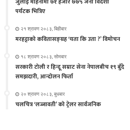
जुलाई महिनामा ७१ हजार ७७५ जना विदेशी
पर्यटक भित्रिए
२१ श्रावण २०८३, बिहीबार
मरहट्टाको कवितासङ्ग्रह ‘यता कि उता ?’ विमोचन
१८ श्रावण २०८३, सोमबार
सरकारी टोली र हिन्दू सम्राट सेना नेपालबीच १९ बुँदे
समझदारी, आन्दोलन फिर्ता
२० श्रावण २०८३, बुधबार
चलचित्र ‘लज्जावती’ को ट्रेलर सार्वजनिक