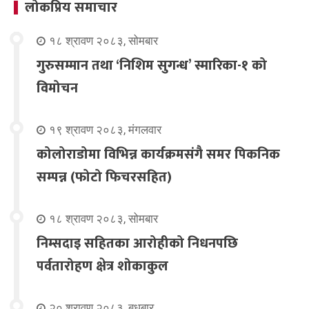
लोकप्रिय समाचार
१८ श्रावण २०८३, सोमबार
गुरुसम्मान तथा ‘निशिम सुगन्ध’ स्मारिका-१ को
विमोचन
१९ श्रावण २०८३, मंगलवार
कोलोराडोमा विभिन्न कार्यक्रमसंगै समर पिकनिक
सम्पन्न (फोटो फिचरसहित)
१८ श्रावण २०८३, सोमबार
निम्सदाइ सहितका आरोहीको निधनपछि
पर्वतारोहण क्षेत्र शोकाकुल
२० श्रावण २०८३, बुधबार