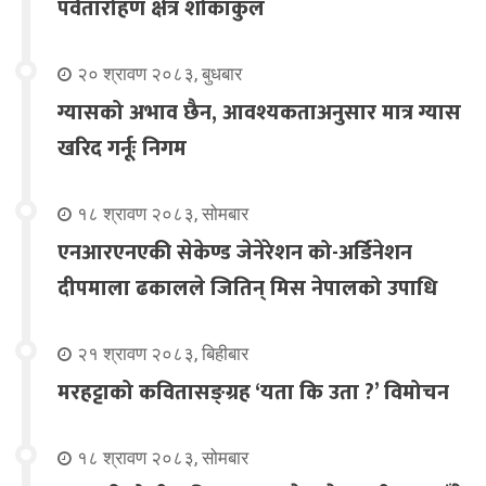
पर्वतारोहण क्षेत्र शोकाकुल
२० श्रावण २०८३, बुधबार
ग्यासको अभाव छैन, आवश्यकताअनुसार मात्र ग्यास
खरिद गर्नूः निगम
१८ श्रावण २०८३, सोमबार
एनआरएनएकी सेकेण्ड जेनेरेशन को-अर्डिनेशन
दीपमाला ढकालले जितिन् मिस नेपालको उपाधि
२१ श्रावण २०८३, बिहीबार
मरहट्टाको कवितासङ्ग्रह ‘यता कि उता ?’ विमोचन
१८ श्रावण २०८३, सोमबार