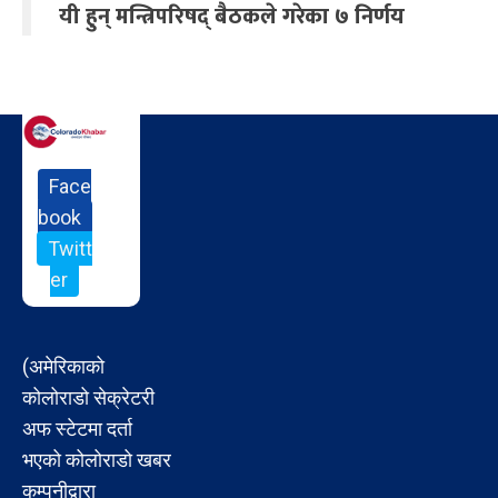
यी हुन् मन्त्रिपरिषद् बैठकले गरेका ७ निर्णय
Face
book
Twitt
er
(अमेरिकाको
कोलोराडो सेक्रेटरी
अफ स्टेटमा दर्ता
भएको कोलोराडो खबर
कम्पनीद्वारा