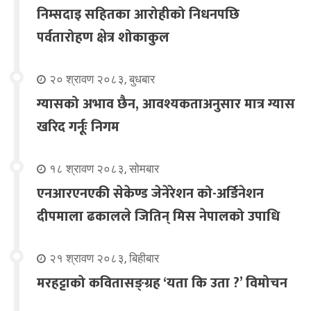
निम्सदाइ सहितका आरोहीको निधनपछि
पर्वतारोहण क्षेत्र शोकाकुल
२० श्रावण २०८३, बुधबार
ग्यासको अभाव छैन, आवश्यकताअनुसार मात्र ग्यास
खरिद गर्नूः निगम
१८ श्रावण २०८३, सोमबार
एनआरएनएकी सेकेण्ड जेनेरेशन को-अर्डिनेशन
दीपमाला ढकालले जितिन् मिस नेपालको उपाधि
२१ श्रावण २०८३, बिहीबार
मरहट्टाको कवितासङ्ग्रह ‘यता कि उता ?’ विमोचन