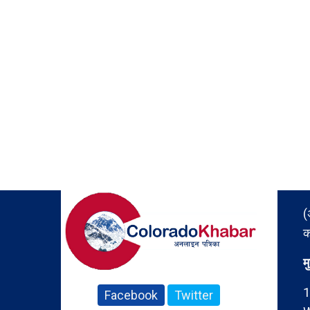
(
क
म
1
Facebook
Twitter