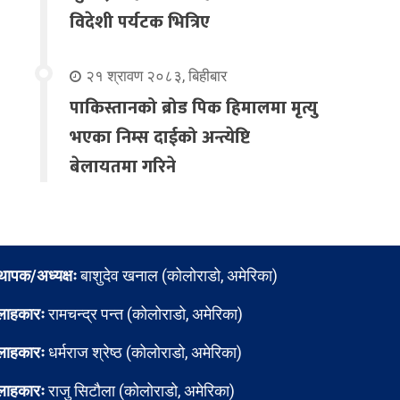
विदेशी पर्यटक भित्रिए
२१ श्रावण २०८३, बिहीबार
पाकिस्तानको ब्रोड पिक हिमालमा मृत्यु
भएका निम्स दाईको अन्त्येष्टि
बेलायतमा गरिने
्थापक/अध्यक्षः
बाशुदेव खनाल (कोलोराडो, अमेरिका)
लाहकारः
रामचन्द्र पन्त (कोलोराडो, अमेरिका)
लाहकारः
धर्मराज श्रेष्ठ (कोलोराडो, अमेरिका)
लाहकारः
राजु सिटौला (कोलोराडो, अमेरिका)