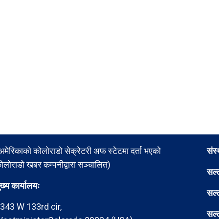
अमेरिकाको कोलोराडो सेक्रेटरी अफ स्टेटमा दर्ता भएको
संस
ोलोराडो खबर कम्पनीद्वारा सञ्चालित)
सल्
ुख्य कार्यालयः
सल्
343 W 133rd cir,
सल्