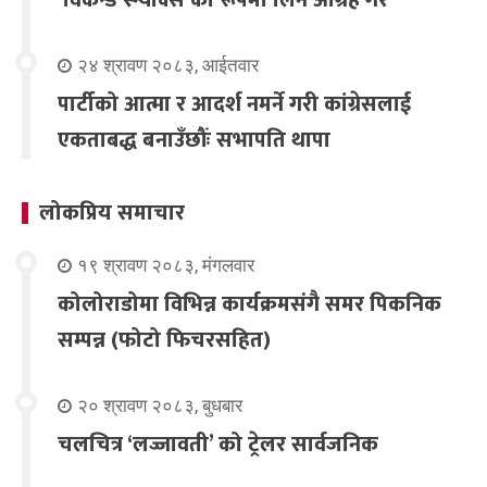
‘विकेन्ड स्न्याक्स’को रूपमा लिन आग्रह गरे
२४ श्रावण २०८३, आईतवार
पार्टीको आत्मा र आदर्श नमर्ने गरी कांग्रेसलाई
एकताबद्ध बनाउँछौंः सभापति थापा
लोकप्रिय समाचार
१९ श्रावण २०८३, मंगलवार
कोलोराडोमा विभिन्न कार्यक्रमसंगै समर पिकनिक
सम्पन्न (फोटो फिचरसहित)
२० श्रावण २०८३, बुधबार
चलचित्र ‘लज्जावती’ को ट्रेलर सार्वजनिक