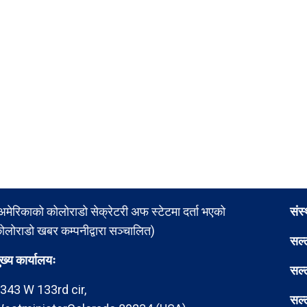
अमेरिकाको कोलोराडो सेक्रेटरी अफ स्टेटमा दर्ता भएको
संस
ोलोराडो खबर कम्पनीद्वारा सञ्चालित)
सल्
ुख्य कार्यालयः
सल्
343 W 133rd cir,
सल्