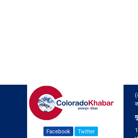
(
क
म
1
Facebook
Twitter