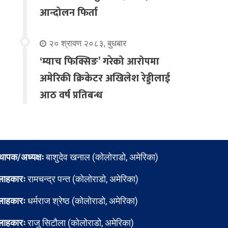
आन्दोलन फिर्ता
२० श्रावण २०८३, बुधबार
‘म्याच फिक्सिङ’ गरेको आरोपमा
अमेरिकी क्रिकेटर अखिलेश रेड्डीलाई
आठ वर्ष प्रतिबन्ध
्थापक/अध्यक्षः
बाशुदेव खनाल (कोलोराडो, अमेरिका)
लाहकारः
रामचन्द्र पन्त (कोलोराडो, अमेरिका)
लाहकारः
धर्मराज श्रेष्ठ (कोलोराडो, अमेरिका)
लाहकारः
राजु सिटौला (कोलोराडो, अमेरिका)