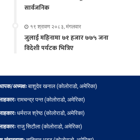
सार्वजनिक
१९ श्रावण २०८३, मंगलवार
जुलाई महिनामा ७१ हजार ७७५ जना
विदेशी पर्यटक भित्रिए
्थापक/अध्यक्षः
बाशुदेव खनाल (कोलोराडो, अमेरिका)
लाहकारः
रामचन्द्र पन्त (कोलोराडो, अमेरिका)
लाहकारः
धर्मराज श्रेष्ठ (कोलोराडो, अमेरिका)
लाहकारः
राजु सिटौला (कोलोराडो, अमेरिका)
ेष संवाददाताः
नातिबाबु भट्ट (कोलोराडो, अमेरिका)