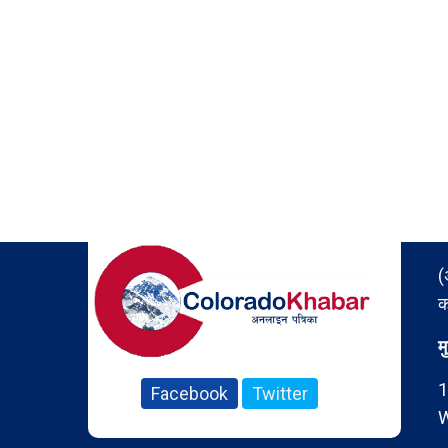
(
क
म
1
Facebook
Twitter
W