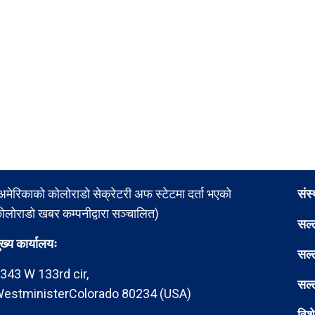
अमेरिकाको कोलोराडो सेक्रेटरी अफ स्टेटमा दर्ता भएको
संस
ोलोराडो खबर कम्पनीद्वारा सञ्चालित)
सल्
ुख्य कार्यालयः
सल्
343 W 133rd cir,
सल्
estministerColorado 80234 (USA)
विश