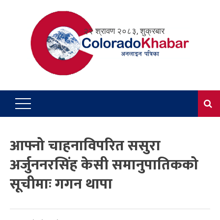
Skip
to
२२ श्रावण २०८३, शुक्रबार
content
आफ्नो चाहनाविपरित ससुरा
अर्जुननरसिंह केसी समानुपातिकको
सूचीमाः गगन थापा