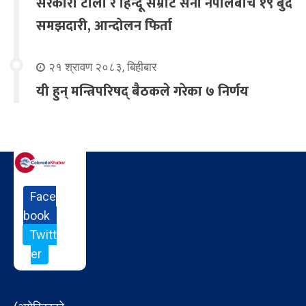
सरकारी टोली र हिन्दू सम्राट सेना नेपालबीच १९ बुँदे
समझदारी, आन्दोलन फिर्ता
२१ श्रावण २०८३, बिहीबार
यी हुन् मन्त्रिपरिषद् बैठकले गरेका ७ निर्णय
Face
book
Twitt
er