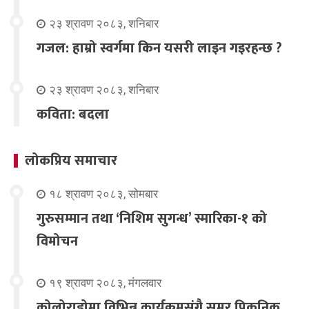
२३ श्रावण २०८३, शनिबार
गजल: हाम्रो स्वर्गमा किन यसरी लाइन गइरहन्छ ?
२३ श्रावण २०८३, शनिबार
कविता: बदला
लोकप्रिय समाचार
१८ श्रावण २०८३, सोमबार
गुरुसम्मान तथा ‘निशिम सुगन्ध’ स्मारिका-१ को
विमोचन
१९ श्रावण २०८३, मंगलवार
कोलोराडोमा विभिन्न कार्यक्रमसंगै समर पिकनिक