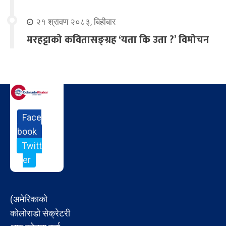
२१ श्रावण २०८३, बिहीबार
मरहट्टाको कवितासङ्ग्रह ‘यता कि उता ?’ विमोचन
Face
book
Twitt
er
(अमेरिकाको
कोलोराडो सेक्रेटरी