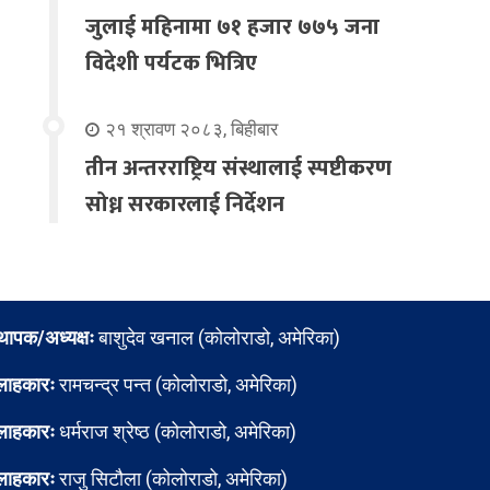
जुलाई महिनामा ७१ हजार ७७५ जना
विदेशी पर्यटक भित्रिए
२१ श्रावण २०८३, बिहीबार
तीन अन्तरराष्ट्रिय संस्थालाई स्पष्टीकरण
सोध्न सरकारलाई निर्देशन
्थापक/अध्यक्षः
बाशुदेव खनाल (कोलोराडो, अमेरिका)
लाहकारः
रामचन्द्र पन्त (कोलोराडो, अमेरिका)
लाहकारः
धर्मराज श्रेष्ठ (कोलोराडो, अमेरिका)
लाहकारः
राजु सिटौला (कोलोराडो, अमेरिका)