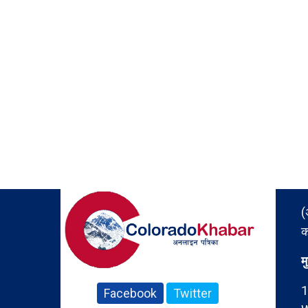
(
क
म
1
Facebook
Twitter