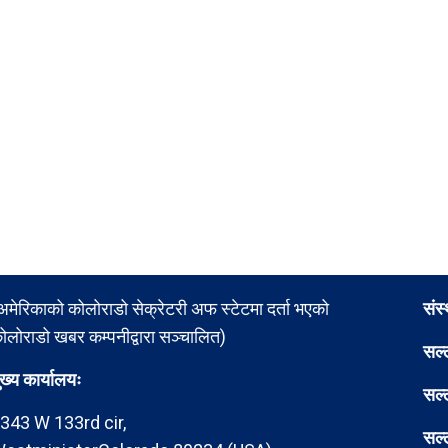
अमेरिकाको कोलोराडो सेक्रेटरी अफ स्टेटमा दर्ता भएको
संस
ोलोराडो खबर कम्पनीद्वारा सञ्चालित)
सल्
ुख्य कार्यालयः
सल्
343 W 133rd cir,
सल्