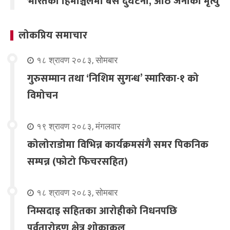
भारतको हिमाञ्चलमा बस दुर्घटना, आठ जनाको मृत्यु
लोकप्रिय समाचार
१८ श्रावण २०८३, सोमबार
गुरुसम्मान तथा ‘निशिम सुगन्ध’ स्मारिका-१ को
विमोचन
१९ श्रावण २०८३, मंगलवार
कोलोराडोमा विभिन्न कार्यक्रमसंगै समर पिकनिक
सम्पन्न (फोटो फिचरसहित)
१८ श्रावण २०८३, सोमबार
निम्सदाइ सहितका आरोहीको निधनपछि
पर्वतारोहण क्षेत्र शोकाकुल