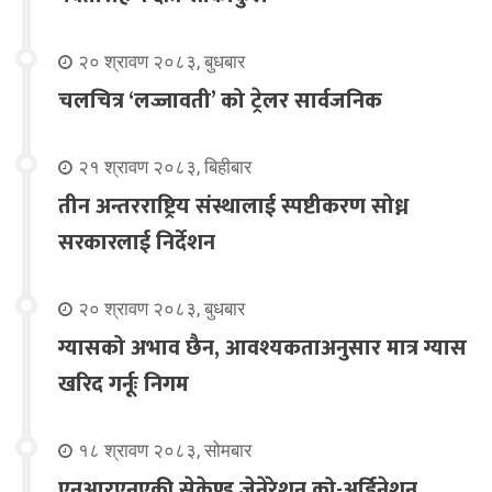
२० श्रावण २०८३, बुधबार
चलचित्र ‘लज्जावती’ को ट्रेलर सार्वजनिक
२१ श्रावण २०८३, बिहीबार
तीन अन्तरराष्ट्रिय संस्थालाई स्पष्टीकरण सोध्न
सरकारलाई निर्देशन
२० श्रावण २०८३, बुधबार
ग्यासको अभाव छैन, आवश्यकताअनुसार मात्र ग्यास
खरिद गर्नूः निगम
१८ श्रावण २०८३, सोमबार
एनआरएनएकी सेकेण्ड जेनेरेशन को-अर्डिनेशन