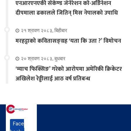
एनआरएनएकी सेकेण्ड जेनेरेशन को-अर्डिनेशन
दीपमाला ढकालले जितिन् मिस नेपालको उपाधि
२१ श्रावण २०८३, बिहीबार
मरहट्टाको कवितासङ्ग्रह ‘यता कि उता ?’ विमोचन
२० श्रावण २०८३, बुधबार
‘म्याच फिक्सिङ’ गरेको आरोपमा अमेरिकी क्रिकेटर
अखिलेश रेड्डीलाई आठ वर्ष प्रतिबन्ध
Face