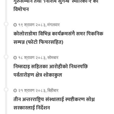
गुरुसम्मान तथा ‘निशिम सुगन्ध’ स्मारिका-१ को
विमोचन
१९ श्रावण २०८३, मंगलवार
कोलोराडोमा विभिन्न कार्यक्रमसंगै समर पिकनिक
सम्पन्न (फोटो फिचरसहित)
१८ श्रावण २०८३, सोमबार
निम्सदाइ सहितका आरोहीको निधनपछि
पर्वतारोहण क्षेत्र शोकाकुल
२१ श्रावण २०८३, बिहीबार
तीन अन्तरराष्ट्रिय संस्थालाई स्पष्टीकरण सोध्न
सरकारलाई निर्देशन