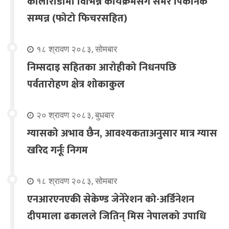
कोलोराडोमा विभिन्न कार्यक्रमसंगै समर पिकनिक
सम्पन्न (फोटो फिचरसहित)
१८ श्रावण २०८३, सोमबार
निम्सदाइ सहितका आरोहीको निधनपछि
पर्वतारोहण क्षेत्र शोकाकुल
२० श्रावण २०८३, बुधबार
ग्यासको अभाव छैन, आवश्यकताअनुसार मात्र ग्यास
खरिद गर्नूः निगम
१८ श्रावण २०८३, सोमबार
एनआरएनएकी सेकेण्ड जेनेरेशन को-अर्डिनेशन
दीपमाला ढकालले जितिन् मिस नेपालको उपाधि