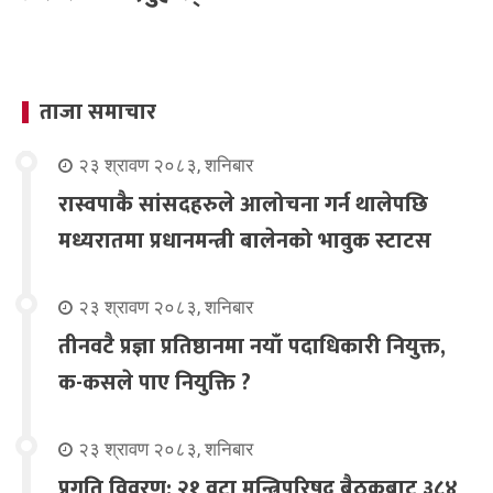
ताजा समाचार
२३ श्रावण २०८३, शनिबार
रास्वपाकै सांसदहरुले आलोचना गर्न थालेपछि
मध्यरातमा प्रधानमन्त्री बालेनको भावुक स्टाटस
२३ श्रावण २०८३, शनिबार
तीनवटै प्रज्ञा प्रतिष्ठानमा नयाँ पदाधिकारी नियुक्त,
क-कसले पाए नियुक्ति ?
२३ श्रावण २०८३, शनिबार
प्रगति विवरण: २१ वटा मन्त्रिपरिषद् बैठकबाट ३८४