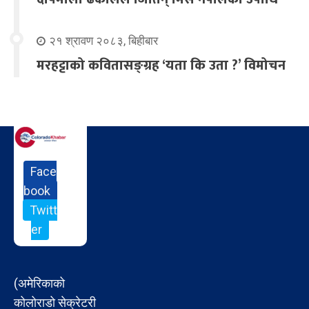
२१ श्रावण २०८३, बिहीबार
मरहट्टाको कवितासङ्ग्रह ‘यता कि उता ?’ विमोचन
Face
book
Twitt
er
(अमेरिकाको
कोलोराडो सेक्रेटरी