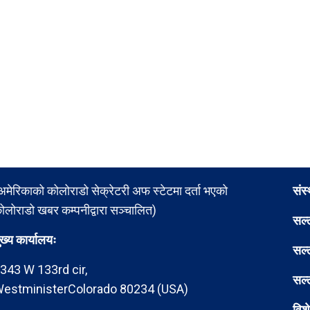
अमेरिकाको कोलोराडो सेक्रेटरी अफ स्टेटमा दर्ता भएको
संस
ोलोराडो खबर कम्पनीद्वारा सञ्चालित)
सल्
ुख्य कार्यालयः
सल्
343 W 133rd cir,
सल्
estministerColorado 80234 (USA)
विश