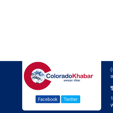
(
क
म
1
Facebook
Twitter
W