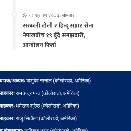
१८ श्रावण २०८३, सोमबार
सरकारी टोली र हिन्दू सम्राट सेना
नेपालबीच १९ बुँदे समझदारी,
आन्दोलन फिर्ता
्थापक/अध्यक्षः
बाशुदेव खनाल (कोलोराडो, अमेरिका)
लाहकारः
रामचन्द्र पन्त (कोलोराडो, अमेरिका)
लाहकारः
धर्मराज श्रेष्ठ (कोलोराडो, अमेरिका)
लाहकारः
राजु सिटौला (कोलोराडो, अमेरिका)
ेष संवाददाताः
नातिबाबु भट्ट (कोलोराडो, अमेरिका)