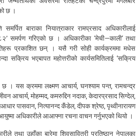
रौँ जन्मतिथिका अवसरमा रौतहटको चन्द्रपुरमा मंगलबार
एको छ ।
ति समर्पित बाराका नियात्राकार रामप्रसाद अधिकारीलाई
–२०८२’ समर्पण गरिएको छ । अधिकारीका ‘मेची—काली‘ तथा
 कृतिहरू प्रकाशित छन् । यसै गरी सोही कार्यक्रममा मधेस
भन्दा सक्रिय भएबापत महोत्तरीको कार्यसमितिलाई ‘सक्रिय
छ । यस क्रममा लक्ष्मण आचार्य, घनश्याम पन्त, रामचन्द्र
 जीवन आचार्य, मोहम्मद, कमरुद्दिन नदाक, केदारप्रसाद सिग्देल,
धार पासवान, नित्यानन्द कँडेल, दीपक श्रेष्ठ, पृथ्वीनारायण
 आयुष्मा अधिकारीले आआफ्ना रचना वाचन गर्नुभएको थियो ।
ारीले तथा उहाँका बारेमा शिवसावित्री प्रतिष्ठान नेपालका