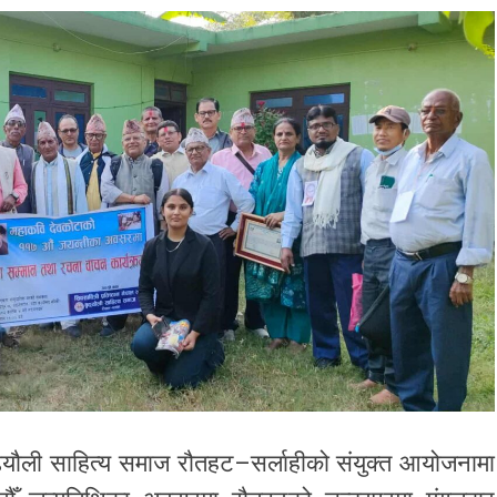
ुढ्यौली साहित्य समाज रौतहट–सर्लाहीको संयुक्त आयोजनामा