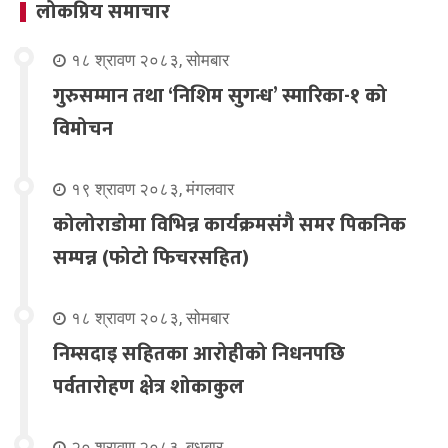
लोकप्रिय समाचार
१८ श्रावण २०८३, सोमबार
गुरुसम्मान तथा ‘निशिम सुगन्ध’ स्मारिका-१ को
विमोचन
१९ श्रावण २०८३, मंगलवार
कोलोराडोमा विभिन्न कार्यक्रमसंगै समर पिकनिक
सम्पन्न (फोटो फिचरसहित)
१८ श्रावण २०८३, सोमबार
निम्सदाइ सहितका आरोहीको निधनपछि
पर्वतारोहण क्षेत्र शोकाकुल
२० श्रावण २०८३, बुधबार