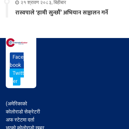
२१ श्रावण २०८३, बिहीबार
रास्वपाले ‘हामी सुन्छौँ’ अभियान सञ्चालन गर्ने
Face
book
Twitt
er
(अमेरिकाको
कोलोराडो सेक्रेटरी
अफ स्टेटमा दर्ता
भएको कोलोराडो खबर