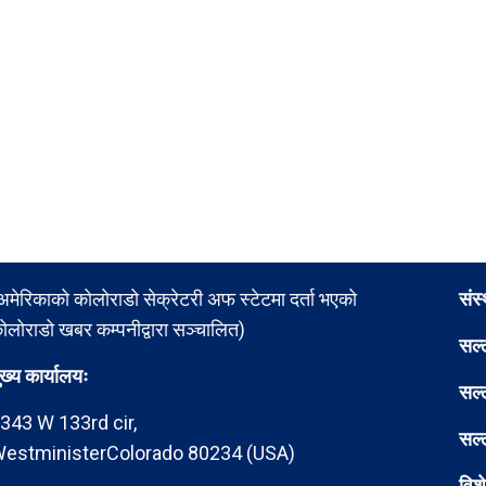
अमेरिकाको कोलोराडो सेक्रेटरी अफ स्टेटमा दर्ता भएको
संस
ोलोराडो खबर कम्पनीद्वारा सञ्चालित)
सल्
ुख्य कार्यालयः
सल्
343 W 133rd cir,
सल्
estministerColorado 80234 (USA)
विश