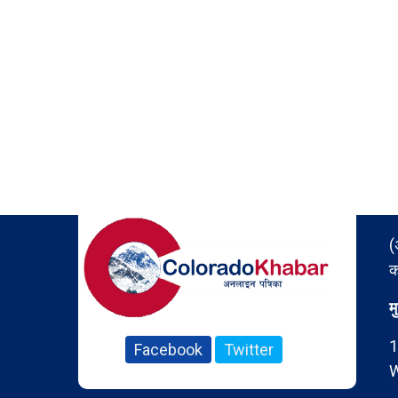
(
क
म
1
Facebook
Twitter
W