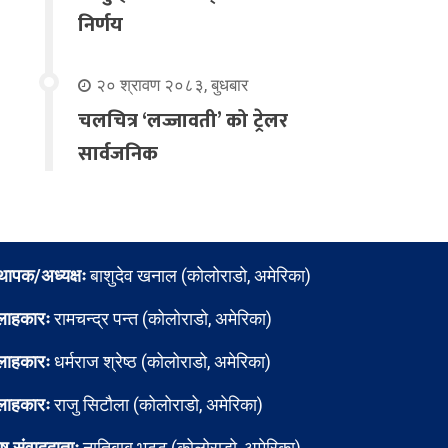
निर्णय
२० श्रावण २०८३, बुधबार
चलचित्र ‘लज्जावती’ को ट्रेलर
सार्वजनिक
्थापक/अध्यक्षः
बाशुदेव खनाल (कोलोराडो, अमेरिका)
लाहकारः
रामचन्द्र पन्त (कोलोराडो, अमेरिका)
लाहकारः
धर्मराज श्रेष्ठ (कोलोराडो, अमेरिका)
लाहकारः
राजु सिटौला (कोलोराडो, अमेरिका)
ेष संवाददाताः
नातिबाबु भट्ट (कोलोराडो, अमेरिका)