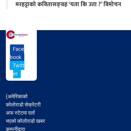
मरहट्टाको कवितासङ्ग्रह ‘यता कि उता ?’ विमोचन
Face
book
Twitt
er
(अमेरिकाको
कोलोराडो सेक्रेटरी
अफ स्टेटमा दर्ता
भएको कोलोराडो खबर
कम्पनीद्वारा