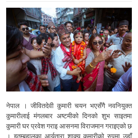
नेपाल । जीवितदेवी कुमारी चयन भएसँगै नवनियुक्त
कुमारीलाई मंगलबार अष्टमीको दिनको शुभ साइतमा
कुमारी घर प्रवेश गराइ आसनमा विराजमान गराइएको छ
। इतुम्बहालका आर्यतारा शाक्य कुमारीको रुपमा उहाँ