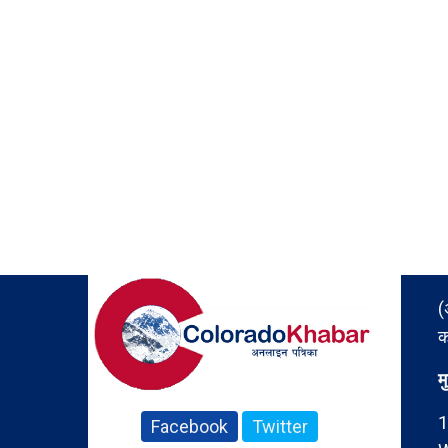
(
क
म
1
Facebook
Twitter