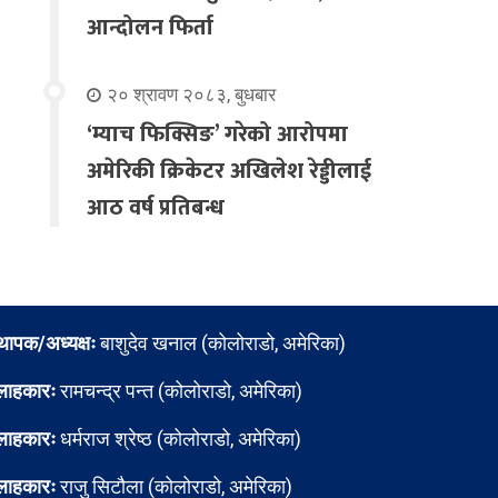
आन्दोलन फिर्ता
२० श्रावण २०८३, बुधबार
‘म्याच फिक्सिङ’ गरेको आरोपमा
अमेरिकी क्रिकेटर अखिलेश रेड्डीलाई
आठ वर्ष प्रतिबन्ध
्थापक/अध्यक्षः
बाशुदेव खनाल (कोलोराडो, अमेरिका)
लाहकारः
रामचन्द्र पन्त (कोलोराडो, अमेरिका)
लाहकारः
धर्मराज श्रेष्ठ (कोलोराडो, अमेरिका)
लाहकारः
राजु सिटौला (कोलोराडो, अमेरिका)