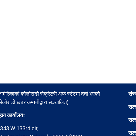
अमेरिकाको कोलोराडो सेक्रेटरी अफ स्टेटमा दर्ता भएको
संस
ोलोराडो खबर कम्पनीद्वारा सञ्चालित)
सल्
ुख्य कार्यालयः
सल्
343 W 133rd cir,
सल्