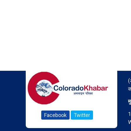
(
क
म
1
Facebook
Twitter
W