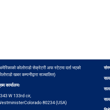
अमेरिकाको कोलोराडो सेक्रेटरी अफ स्टेटमा दर्ता भएको
संस
ोलोराडो खबर कम्पनीद्वारा सञ्चालित)
सल्
ुख्य कार्यालयः
सल्
343 W 133rd cir,
सल्
estministerColorado 80234 (USA)
विश