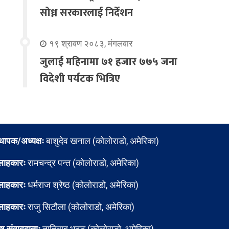
सोध्न सरकारलाई निर्देशन
१९ श्रावण २०८३, मंगलवार
जुलाई महिनामा ७१ हजार ७७५ जना
विदेशी पर्यटक भित्रिए
्थापक/अध्यक्षः
बाशुदेव खनाल (कोलोराडो, अमेरिका)
लाहकारः
रामचन्द्र पन्त (कोलोराडो, अमेरिका)
लाहकारः
धर्मराज श्रेष्ठ (कोलोराडो, अमेरिका)
लाहकारः
राजु सिटौला (कोलोराडो, अमेरिका)
ेष संवाददाताः
नातिबाबु भट्ट (कोलोराडो, अमेरिका)