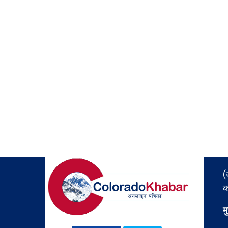
(
क
म