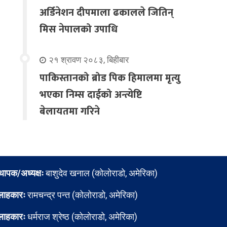
अर्डिनेशन दीपमाला ढकालले जितिन्
मिस नेपालको उपाधि
२१ श्रावण २०८३, बिहीबार
पाकिस्तानको ब्रोड पिक हिमालमा मृत्यु
भएका निम्स दाईको अन्त्येष्टि
बेलायतमा गरिने
्थापक/अध्यक्षः
बाशुदेव खनाल (कोलोराडो, अमेरिका)
लाहकारः
रामचन्द्र पन्त (कोलोराडो, अमेरिका)
लाहकारः
धर्मराज श्रेष्ठ (कोलोराडो, अमेरिका)