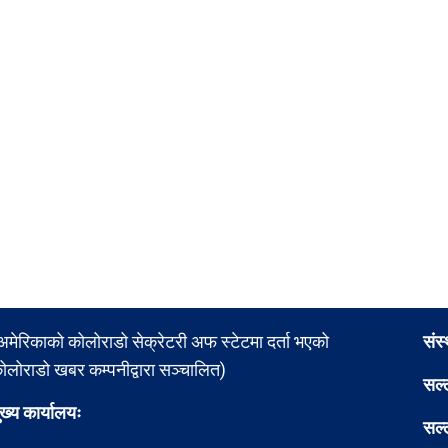
अमेरिकाको कोलोराडो सेक्रेटरी अफ स्टेटमा दर्ता भएको
संस
ोलोराडो खबर कम्पनीद्वारा सञ्चालित)
सल्
ुख्य कार्यालयः
सल्