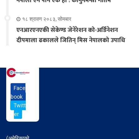
नेपाली ऐन पनि एक हो : कानुनमन्त्री गौतम
१८ श्रावण २०८३, सोमबार
एनआरएनएकी सेकेण्ड जेनेरेशन को-अर्डिनेशन
दीपमाला ढकालले जितिन् मिस नेपालको उपाधि
Face
book
Twitt
er
(अमेरिकाको