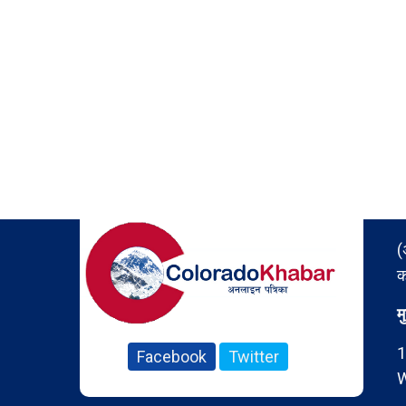
(
क
म
1
Facebook
Twitter
W