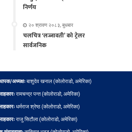
निर्णय
२० श्रावण २०८३, बुधबार
चलचित्र ‘लज्जावती’ को ट्रेलर
सार्वजनिक
्थापक/अध्यक्षः
बाशुदेव खनाल (कोलोराडो, अमेरिका)
लाहकारः
रामचन्द्र पन्त (कोलोराडो, अमेरिका)
लाहकारः
धर्मराज श्रेष्ठ (कोलोराडो, अमेरिका)
लाहकारः
राजु सिटौला (कोलोराडो, अमेरिका)
ेष संवाददाताः
नातिबाबु भट्ट (कोलोराडो, अमेरिका)