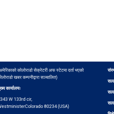
अमेरिकाको कोलोराडो सेक्रेटरी अफ स्टेटमा दर्ता भएको
संस
ोलोराडो खबर कम्पनीद्वारा सञ्चालित)
सल्
ुख्य कार्यालयः
सल्
343 W 133rd cir,
सल्
estministerColorado 80234 (USA)
विश