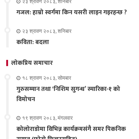
२३ श्रावण २०८३, शनिबार
गजल: हाम्रो स्वर्गमा किन यसरी लाइन गइरहन्छ ?
२३ श्रावण २०८३, शनिबार
कविता: बदला
लोकप्रिय समाचार
१८ श्रावण २०८३, सोमबार
गुरुसम्मान तथा ‘निशिम सुगन्ध’ स्मारिका-१ को
विमोचन
१९ श्रावण २०८३, मंगलवार
कोलोराडोमा विभिन्न कार्यक्रमसंगै समर पिकनिक