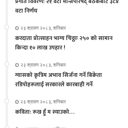
प्रगति विवरण: २१ वटा मन्त्रिपरिषद् बैठकबाट ३८४
वटा निर्णय
२३ श्रावण २०८३, शनिबार
करदाता प्रोत्साहन भाग्य चिठ्ठाः २५० को सामान
किन्दा १० लाख उपहार !
२३ श्रावण २०८३, शनिबार
ग्यासको कृत्रिम अभाव सिर्जना गर्ने बिक्रेता
रडिपोहरूलाई सरकारले कारबाही गर्ने
२३ श्रावण २०८३, शनिबार
कविता: रूख हुँ म स्याउको…