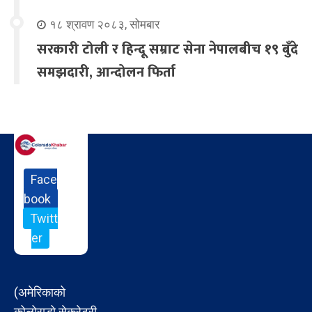
१८ श्रावण २०८३, सोमबार
सरकारी टोली र हिन्दू सम्राट सेना नेपालबीच १९ बुँदे
समझदारी, आन्दोलन फिर्ता
Face
book
Twitt
er
(अमेरिकाको
कोलोराडो सेक्रेटरी