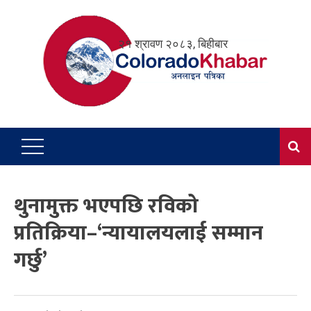
Skip
to
२१ श्रावण २०८३, बिहीबार
content
थुनामुक्त भएपछि रविको
प्रतिक्रिया–‘न्यायालयलाई सम्मान
गर्छु’