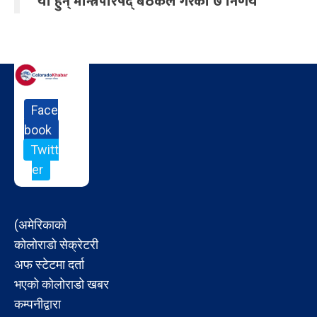
यी हुन् मन्त्रिपरिषद् बैठकले गरेका ७ निर्णय
Face
book
Twitt
er
(अमेरिकाको
कोलोराडो सेक्रेटरी
अफ स्टेटमा दर्ता
भएको कोलोराडो खबर
कम्पनीद्वारा