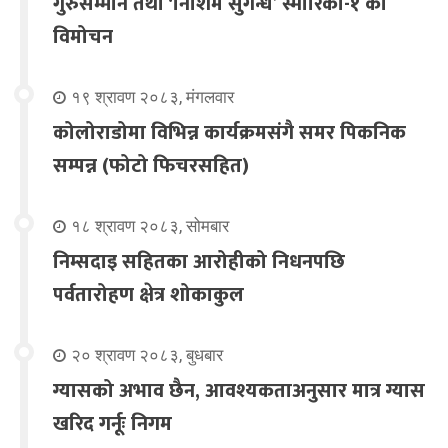
गुरुसम्मान तथा ‘निशिम सुगन्ध’ स्मारिका-१ को
विमोचन
१९ श्रावण २०८३, मंगलवार
कोलोराडोमा विभिन्न कार्यक्रमसंगै समर पिकनिक
सम्पन्न (फोटो फिचरसहित)
१८ श्रावण २०८३, सोमबार
निम्सदाइ सहितका आरोहीको निधनपछि
पर्वतारोहण क्षेत्र शोकाकुल
२० श्रावण २०८३, बुधबार
ग्यासको अभाव छैन, आवश्यकताअनुसार मात्र ग्यास
खरिद गर्नूः निगम