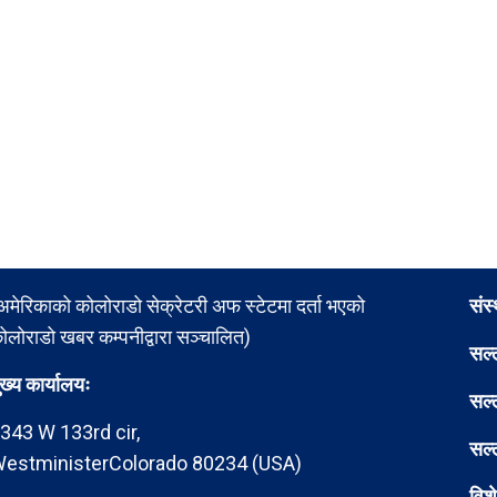
अमेरिकाको कोलोराडो सेक्रेटरी अफ स्टेटमा दर्ता भएको
संस
ोलोराडो खबर कम्पनीद्वारा सञ्चालित)
सल्
ुख्य कार्यालयः
सल्
343 W 133rd cir,
सल्
estministerColorado 80234 (USA)
विश