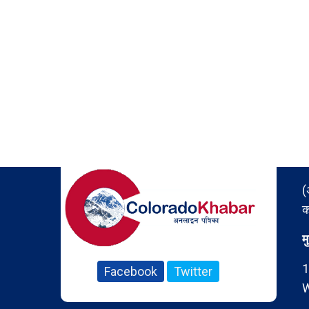
(
क
म
1
Facebook
Twitter
W