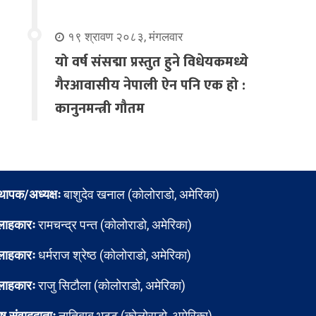
१९ श्रावण २०८३, मंगलवार
यो वर्ष संसद्मा प्रस्तुत हुने विधेयकमध्ये
गैरआवासीय नेपाली ऐन पनि एक हो :
कानुनमन्त्री गौतम
्थापक/अध्यक्षः
बाशुदेव खनाल (कोलोराडो, अमेरिका)
लाहकारः
रामचन्द्र पन्त (कोलोराडो, अमेरिका)
लाहकारः
धर्मराज श्रेष्ठ (कोलोराडो, अमेरिका)
लाहकारः
राजु सिटौला (कोलोराडो, अमेरिका)
ेष संवाददाताः
नातिबाबु भट्ट (कोलोराडो, अमेरिका)