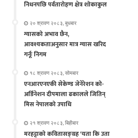
निधनपछि पर्वतारोहण क्षेत्र शोकाकुल
२० श्रावण २०८३, बुधबार
ग्यासको अभाव छैन,
आवश्यकताअनुसार मात्र ग्यास खरिद
गर्नूः निगम
१८ श्रावण २०८३, सोमबार
एनआरएनएकी सेकेण्ड जेनेरेशन को-
अर्डिनेशन दीपमाला ढकालले जितिन्
मिस नेपालको उपाधि
२१ श्रावण २०८३, बिहीबार
मरहट्टाको कवितासङ्ग्रह ‘यता कि उता