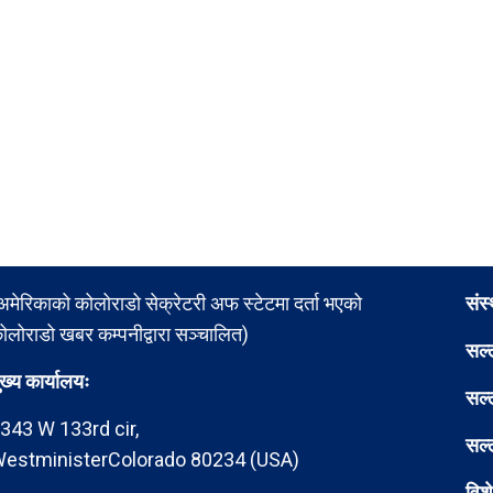
अमेरिकाको कोलोराडो सेक्रेटरी अफ स्टेटमा दर्ता भएको
संस
ोलोराडो खबर कम्पनीद्वारा सञ्चालित)
सल्
ुख्य कार्यालयः
सल्
343 W 133rd cir,
सल्
estministerColorado 80234 (USA)
विश