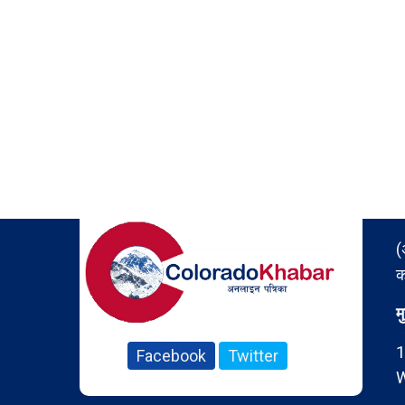
(
क
म
1
Facebook
Twitter
W