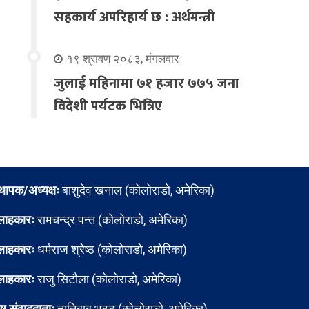
सहकार्य अपरिहार्य छ : अर्थमन्त्री
१९ श्रावण २०८३, मंगलवार
जुलाई महिनामा ७१ हजार ७७५ जना
विदेशी पर्यटक भित्रिए
्थापक/अध्यक्षः
बाशुदेव खनाल (कोलोराडो, अमेरिका)
लाहकारः
रामचन्द्र पन्त (कोलोराडो, अमेरिका)
लाहकारः
धर्मराज श्रेष्ठ (कोलोराडो, अमेरिका)
लाहकारः
राजु सिटौला (कोलोराडो, अमेरिका)
ेष संवाददाताः
नातिबाबु भट्ट (कोलोराडो, अमेरिका)