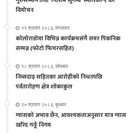
गुरुसम्मान तथा ‘निशिम सुगन्ध’ स्मारिका-१ को
विमोचन
१९ श्रावण २०८३, मंगलवार
कोलोराडोमा विभिन्न कार्यक्रमसंगै समर पिकनिक
सम्पन्न (फोटो फिचरसहित)
१८ श्रावण २०८३, सोमबार
निम्सदाइ सहितका आरोहीको निधनपछि
पर्वतारोहण क्षेत्र शोकाकुल
२० श्रावण २०८३, बुधबार
ग्यासको अभाव छैन, आवश्यकताअनुसार मात्र ग्यास
खरिद गर्नूः निगम