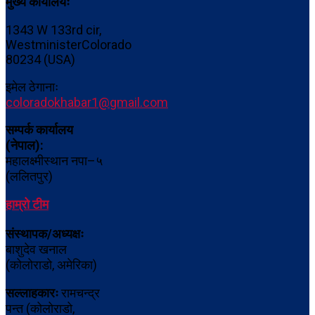
मुख्य कार्यालयः
1343 W 133rd cir,
WestministerColorado
80234 (USA)
इमेल ठेगानाः
coloradokhabar1@gmail.com
सम्पर्क कार्यालय
(नेपाल):
महालक्ष्मीस्थान नपा–५
(ललितपुर)
हाम्रो टीम
संस्थापक/अध्यक्षः
बाशुदेव खनाल
(कोलोराडो, अमेरिका)
सल्लाहकारः
रामचन्द्र
पन्त (कोलोराडो,