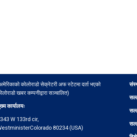
अमेरिकाको कोलोराडो सेक्रेटरी अफ स्टेटमा दर्ता भएको
संस
ोलोराडो खबर कम्पनीद्वारा सञ्चालित)
सल्
ुख्य कार्यालयः
सल्
343 W 133rd cir,
सल्
estministerColorado 80234 (USA)
विश