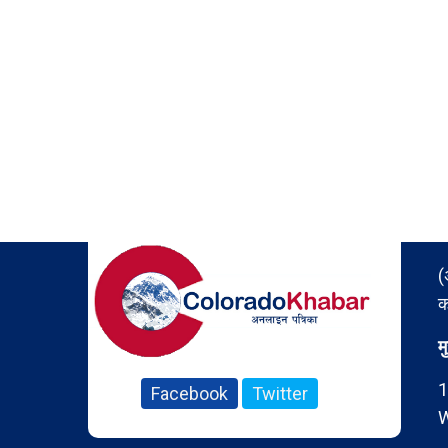
(
क
म
1
Facebook
Twitter
W