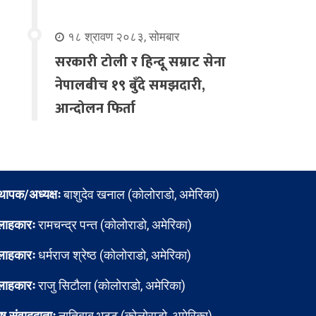
१८ श्रावण २०८३, सोमबार
सरकारी टोली र हिन्दू सम्राट सेना
नेपालबीच १९ बुँदे समझदारी,
आन्दोलन फिर्ता
्थापक/अध्यक्षः
बाशुदेव खनाल (कोलोराडो, अमेरिका)
लाहकारः
रामचन्द्र पन्त (कोलोराडो, अमेरिका)
लाहकारः
धर्मराज श्रेष्ठ (कोलोराडो, अमेरिका)
लाहकारः
राजु सिटौला (कोलोराडो, अमेरिका)
ेष संवाददाताः
नातिबाबु भट्ट (कोलोराडो, अमेरिका)